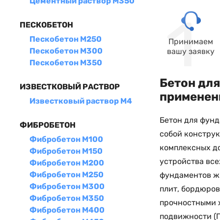
Цементный раствор М350
ПЕСКОБЕТОН
Пескобетон М250
Принимаем
Пескобетон М300
вашу заявку
Пескобетон М350
Бетон для
ИЗВЕСТКОВЫЙ РАСТВОР
применен
Известковый раствор М4
Бетон для фунд
ФИБРОБЕТОН
собой конструк
Фибробетон М100
комплексных до
Фибробетон М150
устройства все
Фибробетон М200
Фибробетон М250
фундаментов жи
Фибробетон М300
плит, бордюров
Фибробетон М350
прочностными х
Фибробетон М400
подвижности (П