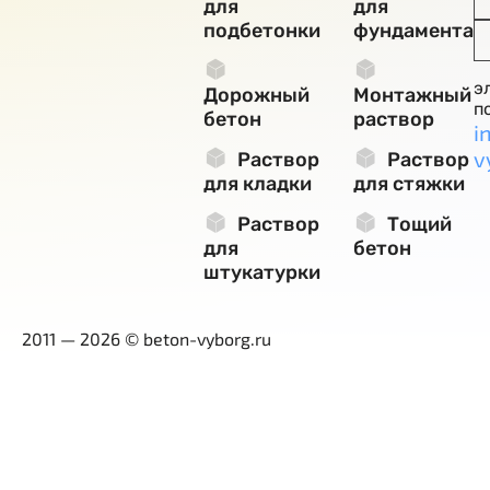
для
для
подбетонки
фундамента
э
Дорожный
Монтажный
п
бетон
раствор
i
v
Раствор
Раствор
для кладки
для стяжки
Раствор
Тощий
для
бетон
штукатурки
2011 — 2026 © beton-vyborg.ru