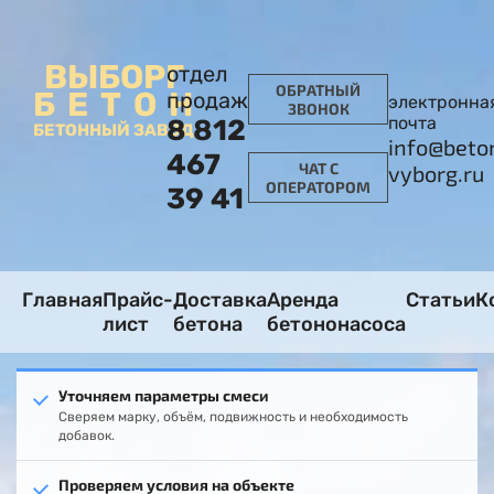
ВЫБОРГ
отдел
ОБРАТНЫЙ
БЕТОН
продаж
электронна
ЗВОНОК
почта
8 812
БЕТОННЫЙ ЗАВОД
info@beto
467
ЧАТ С
vyborg.ru
ОПЕРАТОРОМ
39 41
Главная
Прайс-
Доставка
Аренда
Статьи
К
лист
бетона
бетононасоса
Уточняем параметры смеси
Сверяем марку, объём, подвижность и необходимость
добавок.
Проверяем условия на объекте