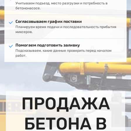
Учитываем подъезд, место разгрузки и потребность в
бетононасосе.
Согласовываем график поставки
Планируем время подачи и последовательность прибытия
миксеров.
Помогаем подготовить заливку
Подсказываем, какие данные проверить перед началом
работ.
ПРОДАЖА
БЕТОНА В