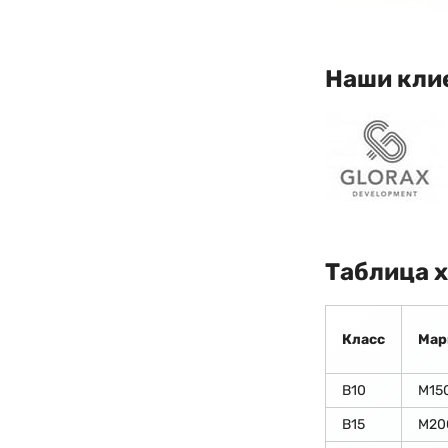
Наши кли
Таблица 
Класс
Мар
В10
М15
В15
М20