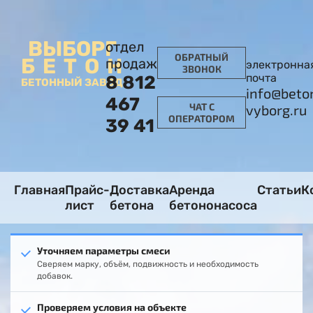
ВЫБОРГ
отдел
ОБРАТНЫЙ
БЕТОН
продаж
электронна
ЗВОНОК
почта
8 812
БЕТОННЫЙ ЗАВОД
info@beto
467
ЧАТ С
vyborg.ru
ОПЕРАТОРОМ
39 41
Главная
Прайс-
Доставка
Аренда
Статьи
К
лист
бетона
бетононасоса
Уточняем параметры смеси
Сверяем марку, объём, подвижность и необходимость
добавок.
Проверяем условия на объекте