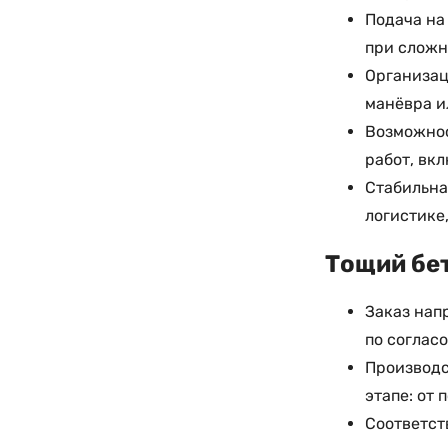
Подача на
при сложн
Организац
манёвра и
Возможнос
работ, вк
Стабильна
логистике
Тощий бет
Заказ нап
по соглас
Производс
этапе: от 
Соответст