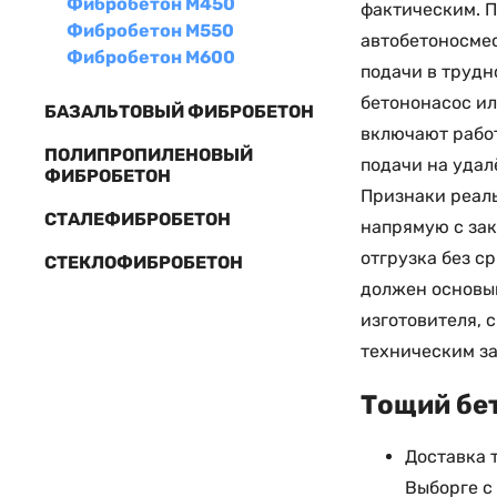
Фибробетон М450
фактическим. 
Фибробетон М550
автобетоносмес
Фибробетон М600
подачи в трудн
бетононасос ил
БАЗАЛЬТОВЫЙ ФИБРОБЕТОН
включают работ
ПОЛИПРОПИЛЕНОВЫЙ
подачи на удал
ФИБРОБЕТОН
Признаки реаль
СТАЛЕФИБРОБЕТОН
напрямую с зак
отгрузка без с
СТЕКЛОФИБРОБЕТОН
должен основыв
изготовителя, 
техническим з
Тощий бет
Доставка 
Выборге с