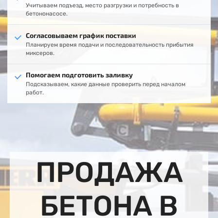
Учитываем подъезд, место разгрузки и потребность в
бетононасосе.
Согласовываем график поставки
Планируем время подачи и последовательность прибытия
миксеров.
Помогаем подготовить заливку
Подсказываем, какие данные проверить перед началом
работ.
ПРОДАЖА
БЕТОНА В