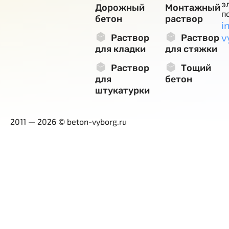
э
Дорожный
Монтажный
п
бетон
раствор
i
v
Раствор
Раствор
для кладки
для стяжки
Раствор
Тощий
для
бетон
штукатурки
2011 — 2026 © beton-vyborg.ru