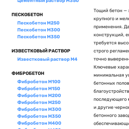
Цементный раствор М350
Тощий бетон —
ПЕСКОБЕТОН
крупного и мел
Пескобетон М250
применения. Д
Пескобетон М300
конструкций, е
Пескобетон М350
требуется высо
строго регламе
ИЗВЕСТКОВЫЙ РАСТВОР
точно выверенн
Известковый раствор М4
Ключевые хара
ФИБРОБЕТОН
минимальная ус
Фибробетон М100
бетонных полов
Фибробетон М150
благоустройств
Фибробетон М200
последующего м
Фибробетон М250
и другие черно
Фибробетон М300
бетонного заво
Фибробетон М350
Фибробетон М400
обеспечивающи