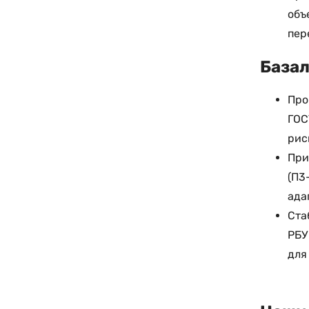
объ
пер
Базал
Про
ГОС
рис
При
(П3
ада
Ста
РБУ
для