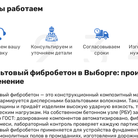
ы работаем
ем вашу
Консультируем и
Согласовываем
Изг
вку
уточняем детали
сроки
ну
ьтовый фибробетон в Выборге: прои
енение
вый фибробетон — это конструкционный композитный ма
армируется дисперсными базальтовыми волокнами. Так
щины и придаёт изделиям высокую ударную вязкость, 
ским нагрузкам. На собственном бетонном узле (РБУ) з
о ГОСТ: дозирование компонентов автоматизировано, ф
меси, лабораторный контроль проверяет каждую партию 
вый фибробетон применяется для устройства фундамен
монолитных полов в промзданиях, изготовления дорожн