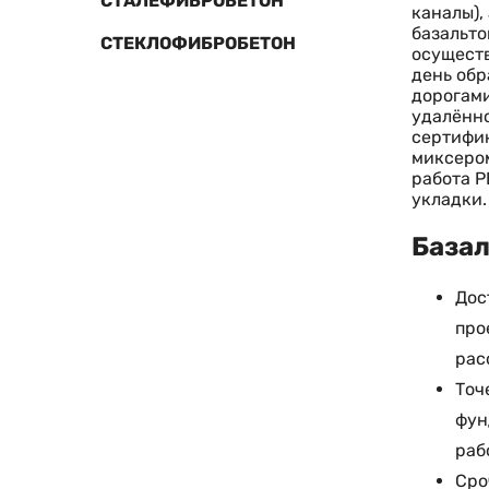
СТАЛЕФИБРОБЕТОН
каналы),
базальто
СТЕКЛОФИБРОБЕТОН
осуществ
день обр
дорогами
удалённо
сертифик
миксером
работа Р
укладки.
Базал
Дос
про
рас
Точ
фун
раб
Сро