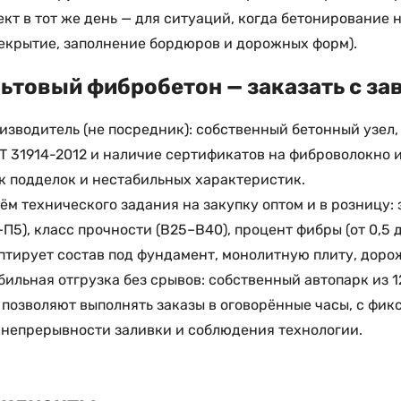
ект в тот же день — для ситуаций, когда бетонирование 
екрытие, заполнение бордюров и дорожных форм).
ьтовый фибробетон — заказать с за
изводитель (не посредник): собственный бетонный узел,
Т 31914-2012 и наличие сертификатов на фиброволокно 
к подделок и нестабильных характеристик.
ём технического задания на закупку оптом и в розницу
–П5), класс прочности (В25–В40), процент фибры (от 0,5 д
птирует состав под фундамент, монолитную плиту, доро
бильная отгрузка без срывов: собственный автопарк из 
 позволяют выполнять заказы в оговорённые часы, с фи
 непрерывности заливки и соблюдения технологии.