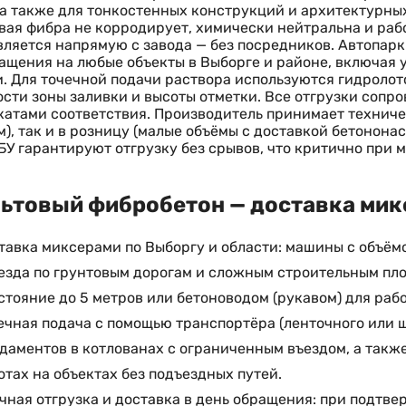
 а также для тонкостенных конструкций и архитектурных
вая фибра не корродирует, химически нейтральна и раб
ляется напрямую с завода — без посредников. Автопарк
ащения на любые объекты в Выборге и районе, включая
. Для точечной подачи раствора используются гидролото
сти зоны заливки и высоты отметки. Все отгрузки сопр
атами соответствия. Производитель принимает техничес
), так и в розницу (малые объёмы с доставкой бетонона
БУ гарантируют отгрузку без срывов, что критично при
ьтовый фибробетон — доставка микс
тавка миксерами по Выборгу и области: машины с объёмо
езда по грунтовым дорогам и сложным строительным пл
стояние до 5 метров или бетоноводом (рукавом) для рабо
ечная подача с помощью транспортёра (ленточного или 
даментов в котлованах с ограниченным въездом, а такж
отах на объектах без подъездных путей.
чная отгрузка и доставка в день обращения: при подтвер