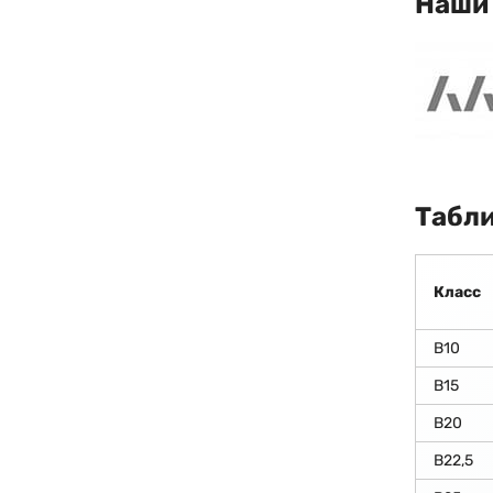
Наши
Табли
Класс
В10
В15
В20
В22,5