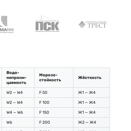
Водо-
Морозо-
непрони-
Жёсткость
стойкость
цаемость
W2 — W4
F 50
Ж1 — Ж4
W2 — W4
F 100
Ж1 — Ж4
W4 — W6
F 150
Ж1 — Ж4
W6
F 200
Ж2 — Ж4