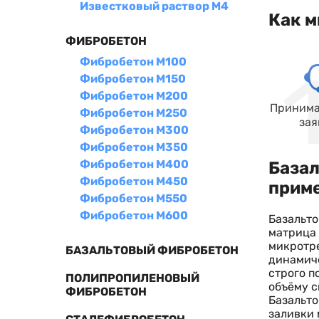
Известковый раствор М4
Как м
ФИБРОБЕТОН
Фибробетон М100
Фибробетон М150
Фибробетон М200
Принима
Фибробетон М250
зая
Фибробетон М300
Фибробетон М350
Фибробетон М400
Базал
Фибробетон М450
прим
Фибробетон М550
Фибробетон М600
Базальто
матрица 
микротре
БАЗАЛЬТОВЫЙ ФИБРОБЕТОН
динамиче
строго п
ПОЛИПРОПИЛЕНОВЫЙ
объёму с
ФИБРОБЕТОН
Базальто
заливки 