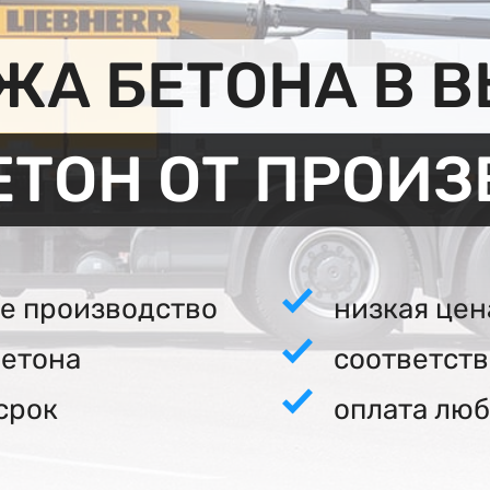
ЖА БЕТОНА В В
ЕТОН ОТ ПРОИ
е производство
низкая цен
бетона
соответст
срок
оплата люб