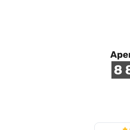
Аре
8 