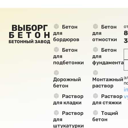
ВЫБОРГ
Бетон
Бетон
о
8
БЕТОН
для
для
бордюров
отмостки
3
БЕТОННЫЙ ЗАВОД
Бетон
Бетон
для
для
подбетонки
фундамента
э
Дорожный
Монтажный
п
бетон
раствор
i
v
Раствор
Раствор
для кладки
для стяжки
Раствор
Тощий
для
бетон
штукатурки