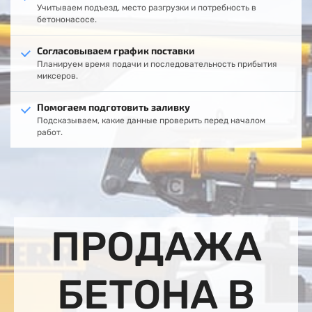
Учитываем подъезд, место разгрузки и потребность в
бетононасосе.
Согласовываем график поставки
Планируем время подачи и последовательность прибытия
миксеров.
Помогаем подготовить заливку
Подсказываем, какие данные проверить перед началом
работ.
ПРОДАЖА
БЕТОНА В