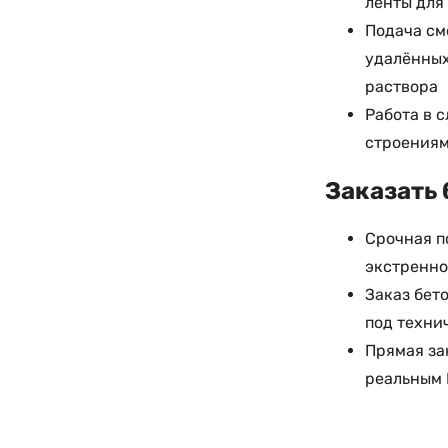
ленты для
Подача см
удалённых
раствора
Работа в 
строениям
Заказать 
Срочная п
экстренно
Заказ бет
под техни
Прямая за
реальным 