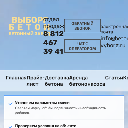
ВЫБОРГ
отдел
ОБРАТНЫЙ
БЕТОН
продаж
электронна
ЗВОНОК
почта
8 812
БЕТОННЫЙ ЗАВОД
info@beto
467
ЧАТ С
vyborg.ru
ОПЕРАТОРОМ
39 41
Главная
Прайс-
Доставка
Аренда
Статьи
К
лист
бетона
бетононасоса
Уточняем параметры смеси
Сверяем марку, объём, подвижность и необходимость
добавок.
Проверяем условия на объекте