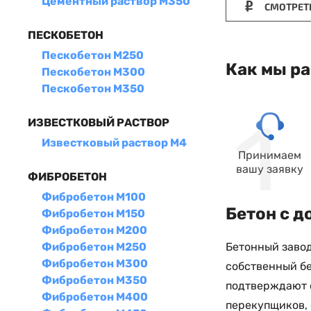
Цементный раствор М350
СМОТРЕТ
ПЕСКОБЕТОН
Пескобетон М250
Как мы р
Пескобетон М300
Пескобетон М350
ИЗВЕСТКОВЫЙ РАСТВОР
Известковый раствор М4
Принимаем
вашу заявку
ФИБРОБЕТОН
Фибробетон М100
Бетон с д
Фибробетон М150
Фибробетон М200
Бетонный завод
Фибробетон М250
Фибробетон М300
собственный бе
Фибробетон М350
подтверждают с
Фибробетон М400
перекупщиков,