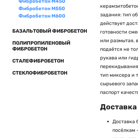
Фибробетон М450
керамзитобетон
Фибробетон М550
задания: тип о
Фибробетон М600
действует дост
БАЗАЛЬТОВЫЙ ФИБРОБЕТОН
готовности сме
или размытая, 
ПОЛИПРОПИЛЕНОВЫЙ
ФИБРОБЕТОН
подаётся не то
рукава или гид
СТАЛЕФИБРОБЕТОН
перекидывания 
СТЕКЛОФИБРОБЕТОН
тип миксера и 
сырьевого запа
паспорт качест
Доставка 
Доставка 
посёлкам 