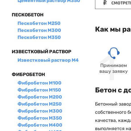
Цементный раствор М350
СМОТРЕТ
ПЕСКОБЕТОН
Пескобетон М250
Как мы р
Пескобетон М300
Пескобетон М350
ИЗВЕСТКОВЫЙ РАСТВОР
Известковый раствор М4
Принимаем
вашу заявку
ФИБРОБЕТОН
Фибробетон М100
Бетон с д
Фибробетон М150
Фибробетон М200
Бетонный завод
Фибробетон М250
Фибробетон М300
собственного б
Фибробетон М350
качества, кажд
Фибробетон М400
выполняется на