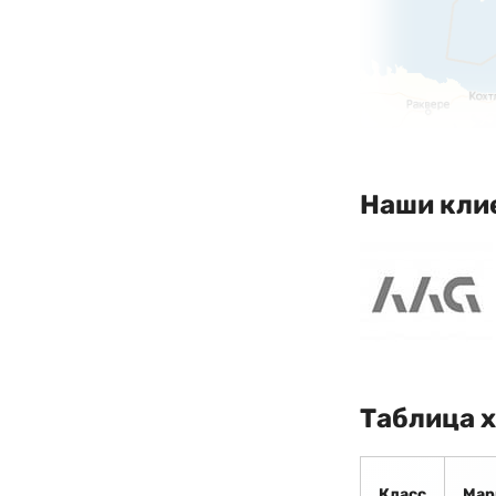
Наши кли
Таблица 
Класс
Мар