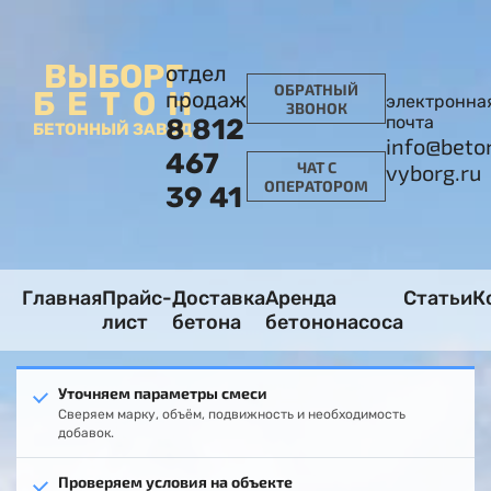
ВЫБОРГ
отдел
ОБРАТНЫЙ
БЕТОН
продаж
электронна
ЗВОНОК
почта
8 812
БЕТОННЫЙ ЗАВОД
info@beto
467
ЧАТ С
vyborg.ru
ОПЕРАТОРОМ
39 41
Главная
Прайс-
Доставка
Аренда
Статьи
К
лист
бетона
бетононасоса
Уточняем параметры смеси
Сверяем марку, объём, подвижность и необходимость
добавок.
Проверяем условия на объекте