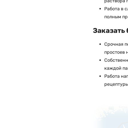
раствора 
Работа в 
полным пр
Заказать 
Срочная п
простоев 
Собственн
каждой п
Работа на
рецептуры