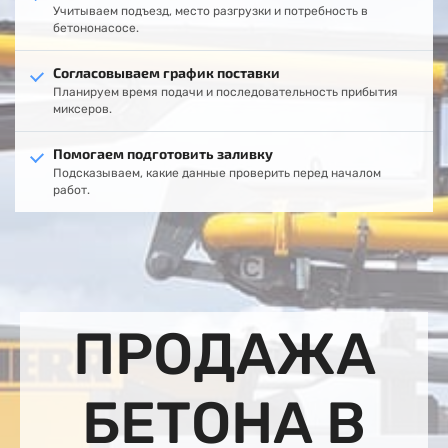
Учитываем подъезд, место разгрузки и потребность в
бетононасосе.
Согласовываем график поставки
Планируем время подачи и последовательность прибытия
миксеров.
Помогаем подготовить заливку
Подсказываем, какие данные проверить перед началом
работ.
ПРОДАЖА
БЕТОНА В