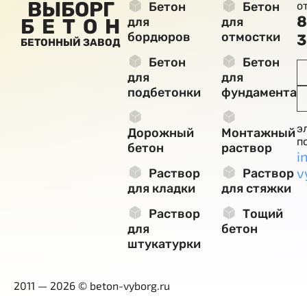
ВЫБОРГ
Бетон
Бетон
о
8
БЕТОН
для
для
бордюров
отмостки
3
БЕТОННЫЙ ЗАВОД
Бетон
Бетон
для
для
подбетонки
фундамента
э
Дорожный
Монтажный
п
бетон
раствор
i
v
Раствор
Раствор
для кладки
для стяжки
Раствор
Тощий
для
бетон
штукатурки
2011 — 2026 © beton-vyborg.ru