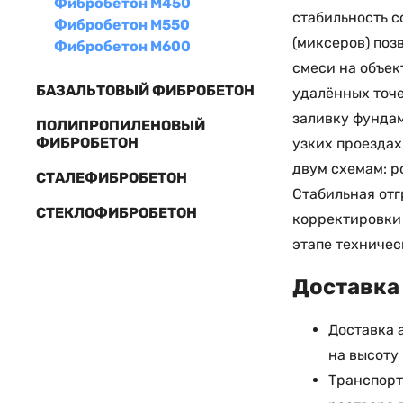
Фибробетон М450
стабильность с
Фибробетон М550
(миксеров) поз
Фибробетон М600
смеси на объек
БАЗАЛЬТОВЫЙ ФИБРОБЕТОН
удалённых точе
заливку фунда
ПОЛИПРОПИЛЕНОВЫЙ
ФИБРОБЕТОН
узких проездах
двум схемам: р
СТАЛЕФИБРОБЕТОН
Стабильная отг
СТЕКЛОФИБРОБЕТОН
корректировки
этапе техничес
Доставка 
Доставка 
на высоту 
Транспорт