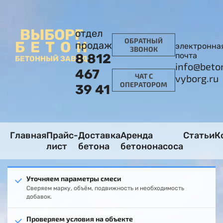
ВЫБОРГ
отдел
ОБРАТНЫЙ
БЕТОН
продаж
электронна
ЗВОНОК
почта
8 812
БЕТОННЫЙ ЗАВОД
info@beto
467
ЧАТ С
vyborg.ru
ОПЕРАТОРОМ
39 41
Главная
Прайс-
Доставка
Аренда
Статьи
К
лист
бетона
бетононасоса
Уточняем параметры смеси
Сверяем марку, объём, подвижность и необходимость
добавок.
Проверяем условия на объекте