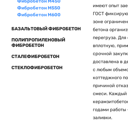
Фибробетон М450
имеют опыт зае
Фибробетон М550
ГОСТ фиксируют
Фибробетон М600
зоне ограничен
БАЗАЛЬТОВЫЙ ФИБРОБЕТОН
бетона организ
перегруза. Для
ПОЛИПРОПИЛЕНОВЫЙ
ФИБРОБЕТОН
вплотную, прим
срочной закупк
СТАЛЕФИБРОБЕТОН
доставлена в д
СТЕКЛОФИБРОБЕТОН
с любым объемо
коттеджного по
причиной отказ
смеси. Каждый 
керамзитобетон
годами работы 
заливки.