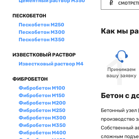
Цементный раствор М350
СМОТРЕТ
ПЕСКОБЕТОН
Пескобетон М250
Как мы р
Пескобетон М300
Пескобетон М350
ИЗВЕСТКОВЫЙ РАСТВОР
Известковый раствор М4
Принимаем
вашу заявку
ФИБРОБЕТОН
Фибробетон М100
Бетон с д
Фибробетон М150
Фибробетон М200
Бетонный узел 
Фибробетон М250
Фибробетон М300
производство з
Фибробетон М350
Собственный ав
Фибробетон М400
сложным подъе