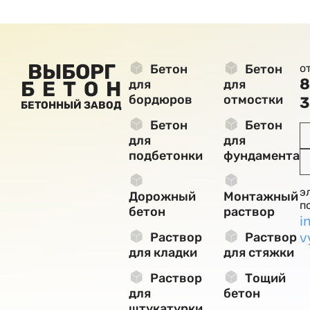
ВЫБОРГ
Бетон
Бетон
о
8
БЕТОН
для
для
бордюров
отмостки
3
БЕТОННЫЙ ЗАВОД
Бетон
Бетон
для
для
подбетонки
фундамента
э
Дорожный
Монтажный
п
бетон
раствор
i
v
Раствор
Раствор
для кладки
для стяжки
Раствор
Тощий
для
бетон
штукатурки