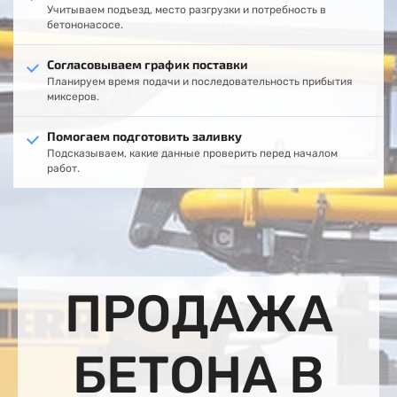
Учитываем подъезд, место разгрузки и потребность в
бетононасосе.
Согласовываем график поставки
Планируем время подачи и последовательность прибытия
миксеров.
Помогаем подготовить заливку
Подсказываем, какие данные проверить перед началом
работ.
ПРОДАЖА
БЕТОНА В